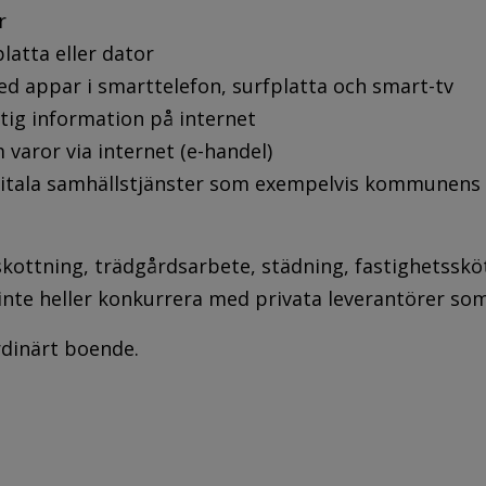
r
latta eller dator
d appar i smarttelefon, surfplatta och smart-tv
ktig information på internet
varor via internet (e-handel)
gitala samhällstjänster som exempelvis kommunens e
kottning, trädgårdsarbete, städning, fastighetssköt
 inte heller konkurrera med privata leverantörer som
rdinärt boende.