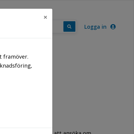
×
Logga in
PUNKTER
t framöver.
rknadsföring,
mmun har möjligheten att ansöka om