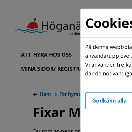
Cookie
På denna webbplat
ATT HYRA HOS OSS
FÖR HYRESGÄ
användarupplevels
Vi använder tre k
MINA SIDOR/ REGISTRERA DIG
KO
där de nödvändiga 
Hem
För hyresgäster
Felanmäla
Godkänn alla
Fixar Malte
Du som är pensionär eller har en fun