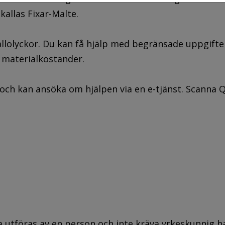
allas Fixar-Malte.
allolyckor. Du kan få hjälp med begränsade uppgifter
la materialkostander.
ch kan ansöka om hjälpen via en e-tjänst. Scanna QR
na utföras av en person och inte kräva yrkeskunnig 