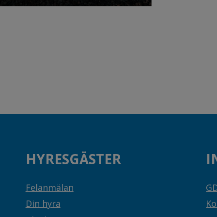
HYRESGÄSTER
I
Felanmälan
G
Din hyra
Ko