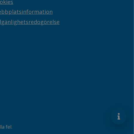
okies
bbplatsinformation
llgänlighetsredogörelse
a fel.