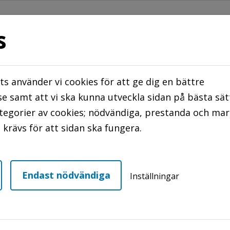
s
s använder vi cookies för att ge dig en bättre
STER
TRYGGHETS BOENDE/ ÖPPNA TRÄFF
e samt att vi ska kunna utveckla sidan på bästa sät
ategorier av cookies; nödvändiga, prestanda och ma
NTAKTA OSS
krävs för att sidan ska fungera.
n
Fixar Malte
Endast nödvändiga
Inställningar
ktionsnedsättning och är folkbokförd i Höganäs ko