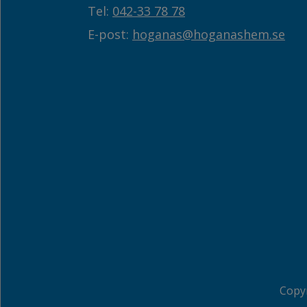
Tel:
042-33 78 78
E-post:
hoganas@hoganashem.se
Copyr