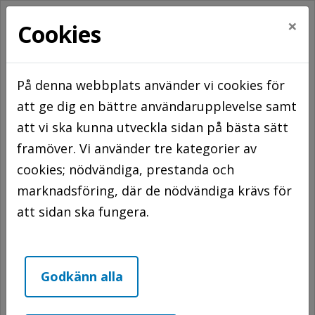
×
Cookies
På denna webbplats använder vi cookies för
att ge dig en bättre användarupplevelse samt
Hem
För hyresgäster
Förändrat boende
att vi ska kunna utveckla sidan på bästa sätt
Överlåtelse
framöver. Vi använder tre kategorier av
Överlåtelse
cookies; nödvändiga, prestanda och
marknadsföring, där de nödvändiga krävs för
att sidan ska fungera.
En hyresgäst får enligt hyreslagen inte
överlåta hyresrätten till annan person.
Undantagna från denna regel är
Godkänn alla
närstående som varaktigt sammanbor
med hyresgästen. För att din