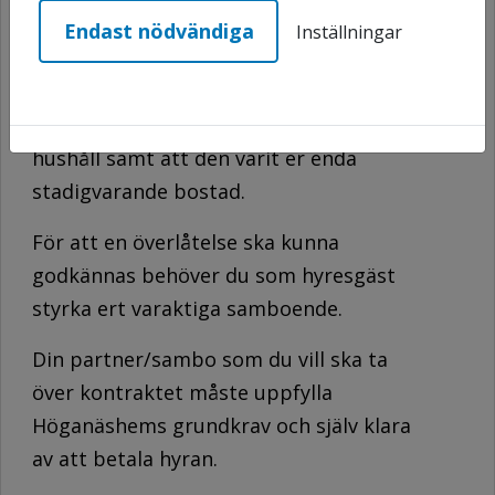
partner/sambo ska kunna överta
Endast nödvändiga
Inställningar
lägenheten krävs att ni har varit
sammanboende i minst tre år och att
lägenheten har använts med gemensamt
hushåll samt att den varit er enda
stadigvarande bostad.
För att en överlåtelse ska kunna
godkännas behöver du som hyresgäst
styrka ert varaktiga samboende.
Din partner/sambo som du vill ska ta
över kontraktet måste uppfylla
Höganäshems grundkrav och själv klara
av att betala hyran.