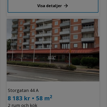
Visa detaljer
Storgatan 44 A
2
8 183 kr
•
58 m
2 rum och kök