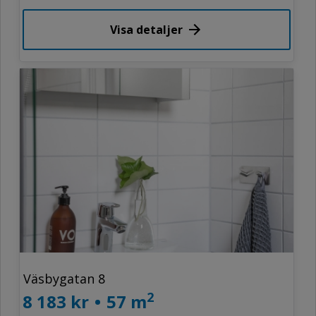
Visa detaljer
Väsbygatan 8
2
8 183 kr
•
57 m