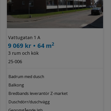
Vattugatan 1 A
2
9 069 kr
•
64 m
3 rum och kök
25-006
Badrum med dusch
Balkong
Bredbands leverantör Z-market
Duschdörr/duschvägg
Genomgående lgh