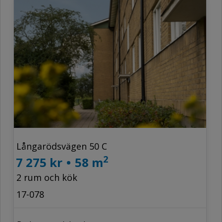
Långarödsvägen 50 C
2
7 275 kr
•
58 m
2 rum och kök
17-078