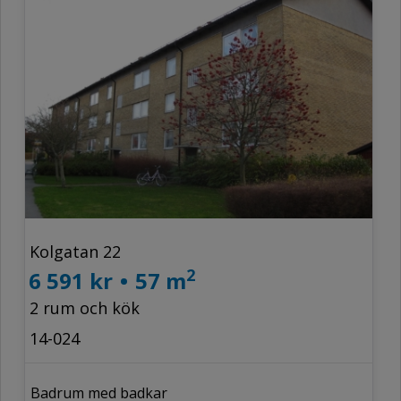
Kolgatan 22
2
6 591 kr
•
57 m
2 rum och kök
14-024
Badrum med badkar