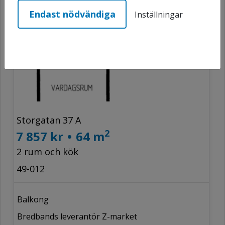
Endast nödvändiga
Inställningar
Storgatan 37 A
2
7 857 kr
•
64 m
2 rum och kök
49-012
Balkong
Bredbands leverantör Z-market