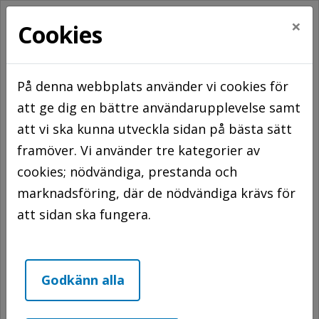
×
Cookies
På denna webbplats använder vi cookies för
att ge dig en bättre användarupplevelse samt
Hem
Att hyra hos oss
Lediga bostäder
att vi ska kunna utveckla sidan på bästa sätt
framöver. Vi använder tre kategorier av
Lediga bostäder
cookies; nödvändiga, prestanda och
marknadsföring, där de nödvändiga krävs för
Filter av.
7 Träffar
att sidan ska fungera.
Godkänn alla