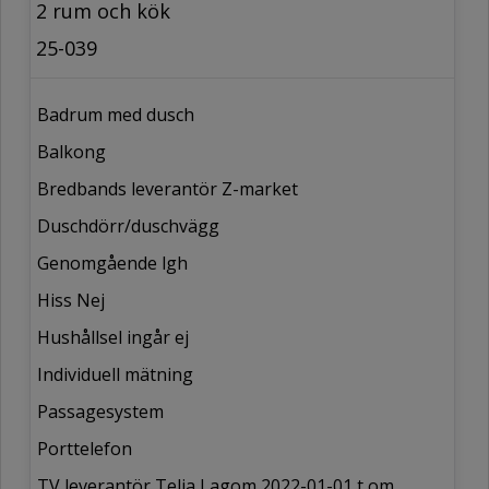
2 rum och kök
25-039
Badrum med dusch
Balkong
Bredbands leverantör Z-market
Duschdörr/duschvägg
Genomgående lgh
Hiss Nej
Hushållsel ingår ej
Individuell mätning
Passagesystem
Porttelefon
TV leverantör Telia Lagom 2022-01-01 t om