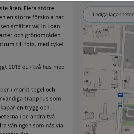
te åren. Flera större
Lediga lägenheter
n en större förskola har
en smälter väl in i den
varter och grönområden.
ntrum till fots, med cykel
yggt 2013 och två hus med
der i mörkt tegel och
r invändiga trapphus som
 skapar en trygg och
terna i de andra två
dra våningen som nås via