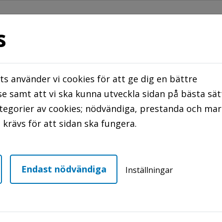
s
s använder vi cookies för att ge dig en bättre
STER
TRYGGHETS BOENDE/ ÖPPNA TRÄFF
e samt att vi ska kunna utveckla sidan på bästa sät
ategorier av cookies; nödvändiga, prestanda och ma
NTAKTA OSS
krävs för att sidan ska fungera.
adsområden
Höganäs
Övre
Sjöcrona
Endast nödvändiga
Inställningar
attraktivt bostadsområde