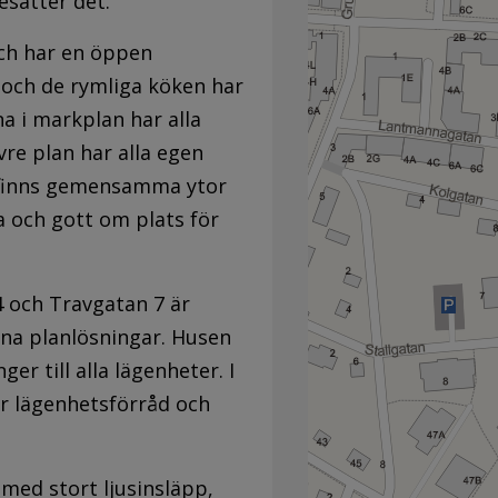
esätter det.
och har en öppen
 och de rymliga köken har
 i markplan har alla
re plan har alla egen
n finns gemensamma ytor
 och gott om plats för
 och Travgatan 7 är
na planlösningar. Husen
er till alla lägenheter. I
er lägenhetsförråd och
med stort ljusinsläpp,