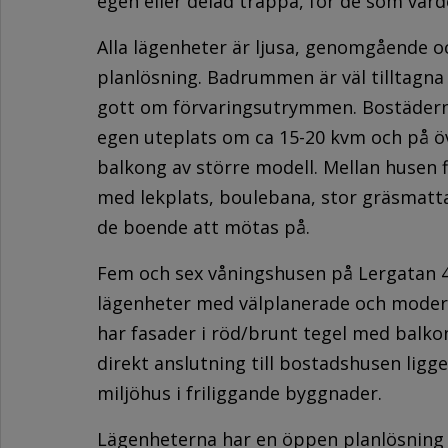
egen eller delad trappa, för de som värd
Alla lägenheter är ljusa, genomgående 
planlösning. Badrummen är väl tilltagna
gott om förvaringsutrymmen. Bostäderna
egen uteplats om ca 15-20 kvm och på öv
balkong av större modell. Mellan huse
med lekplats, boulebana, stor gräsmatta
de boende att mötas på.
Fem och sex våningshusen på Lergatan 4
lägenheter med välplanerade och moder
har fasader i röd/brunt tegel med balkong
direkt anslutning till bostadshusen ligg
miljöhus i friliggande byggnader.
Lägenheterna har en öppen planlösning 