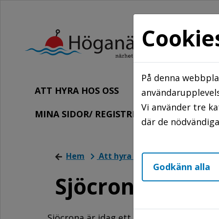
Cookie
På denna webbplat
ATT HYRA HOS OSS
FÖR HYRESGÄ
användarupplevels
Vi använder tre k
MINA SIDOR/ REGISTRERA DIG
KO
där de nödvändiga 
Hem
Att hyra hos oss
Våra bost
Godkänn alla
Sjöcrona
Sjöcrona är idag ett lugnt, tryggt och 