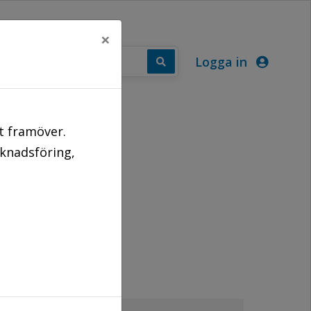
×
Logga in
PUNKTER
t framöver.
rknadsföring,