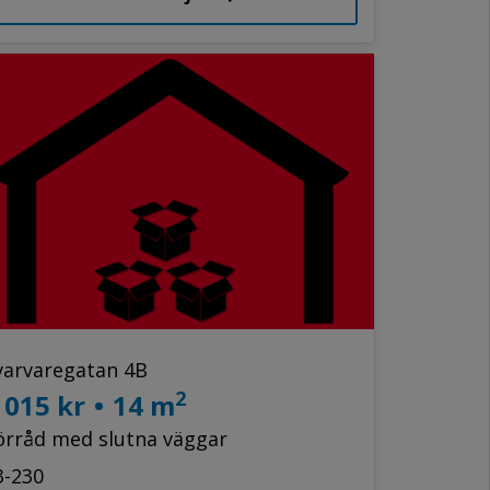
varvaregatan 4B
2
 015 kr
•
14 m
örråd med slutna väggar
3-230