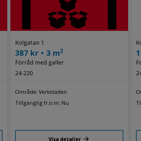
Kolgatan 1
K
2
387 kr
•
3 m
1
Förråd med galler
F
24-220
2
Område: Verkstaden
O
Tillgänglig fr.o.m: Nu
Ti
Visa detaljer