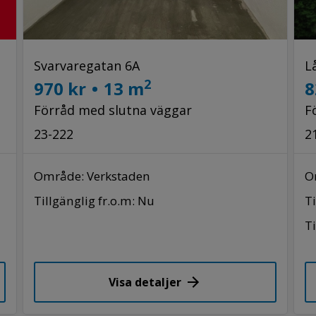
Svarvaregatan 6A
L
2
970 kr
•
13 m
8
Förråd med slutna väggar
F
23-222
2
Område: Verkstaden
O
Tillgänglig fr.o.m: Nu
Ti
Ti
Visa detaljer