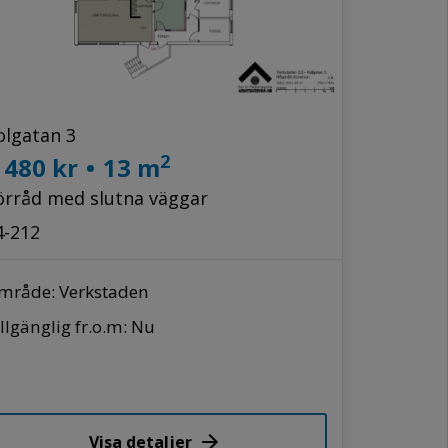
olgatan 3
2
 480 kr
•
13 m
örråd med slutna väggar
4-212
mråde: Verkstaden
llgänglig fr.o.m: Nu
Visa detaljer