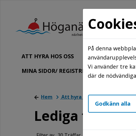
Cookie
På denna webbplat
ATT HYRA HOS OSS
FÖR HYRESGÄ
användarupplevels
Vi använder tre k
MINA SIDOR/ REGISTRERA DIG
KO
där de nödvändiga 
Hem
Att hyra hos oss
Lediga förr
Godkänn alla
Lediga förråd
Filter av.
30 Träffar