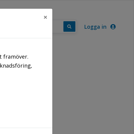
×
Logga in
PUNKTER
t framöver.
rknadsföring,