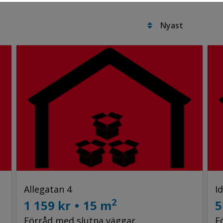
Allegatan 4
I
2
1 159 kr
•
15 m
5
Förråd med slutna väggar
F