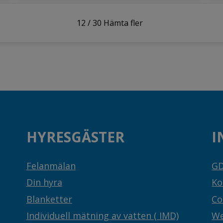
12
/
30
Hämta fler
HYRESGÄSTER
I
Felanmälan
G
Din hyra
Ko
Blanketter
Co
Individuell mätning av vatten ( IMD)
We