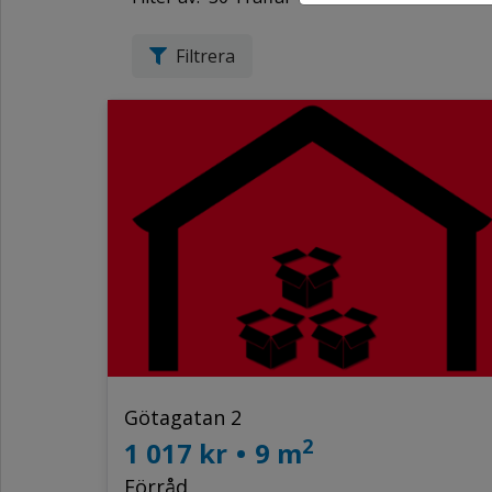
Filtrera
Götagatan 2
2
1 017 kr
•
9 m
Förråd