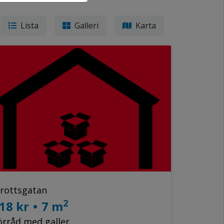
Lista
Galleri
Karta
drottsgatan
2
18 kr
•
7 m
örråd med galler