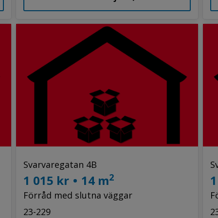
Svarvaregatan 4B
S
2
1 015 kr
•
14 m
1
Förråd med slutna väggar
F
23-229
2