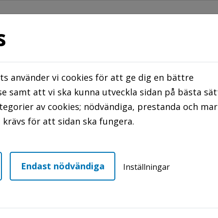
s
s använder vi cookies för att ge dig en bättre
STER
TRYGGHETS BOENDE/ ÖPPNA TRÄFF
e samt att vi ska kunna utveckla sidan på bästa sät
ategorier av cookies; nödvändiga, prestanda och ma
NTAKTA OSS
krävs för att sidan ska fungera.
åd
Endast nödvändiga
Inställningar