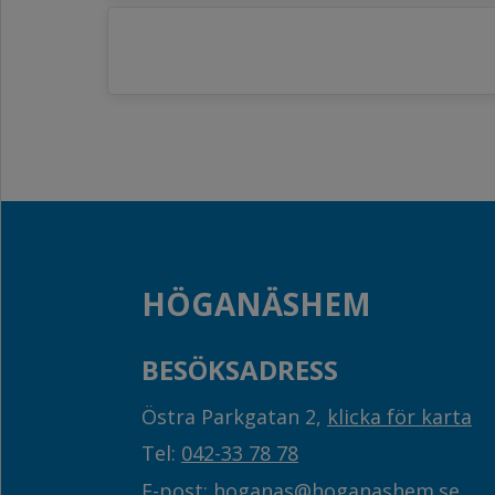
HÖGANÄSHEM
BESÖKSADRESS
Östra Parkgatan 2,
klicka för karta
Tel:
042-33 78 78
E-post:
hoganas@hoganashem.se