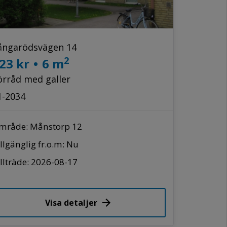
ångarödsvägen 14
2
23 kr
•
6 m
örråd med galler
1-2034
mråde: Månstorp 12
llgänglig fr.o.m: Nu
llträde: 2026-08-17
Visa detaljer