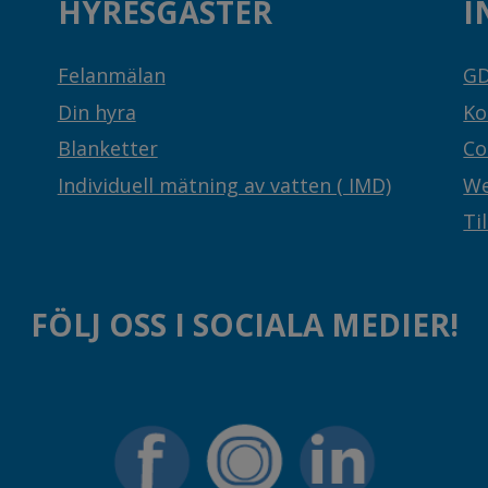
HYRESGÄSTER
I
Felanmälan
G
Din hyra
Ko
Blanketter
Co
Individuell mätning av vatten ( IMD)
We
Ti
FÖLJ OSS I SOCIALA MEDIER!