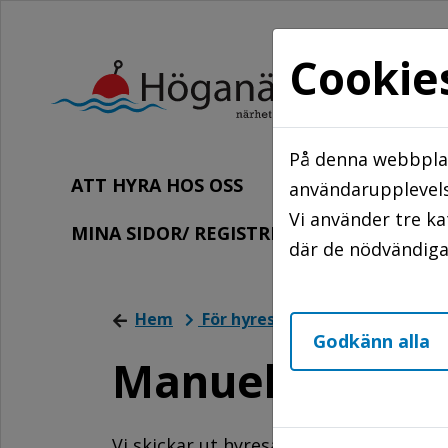
Cookie
På denna webbplat
ATT HYRA HOS OSS
FÖR HYRESGÄ
användarupplevels
Vi använder tre k
MINA SIDOR/ REGISTRERA DIG
KO
där de nödvändiga 
Hem
För hyresgäster
Din hyra
Godkänn alla
Manuell inbeta
Vi skickar ut hyresavier en gång per må