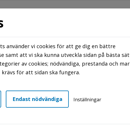
s
s använder vi cookies för att ge dig en bättre
STER
TRYGGHETS BOENDE/ ÖPPNA TRÄFF
e samt att vi ska kunna utveckla sidan på bästa sät
ategorier av cookies; nödvändiga, prestanda och ma
NTAKTA OSS
krävs för att sidan ska fungera.
Manuell inbetalning
Endast nödvändiga
Inställningar
lning
nad. Det är viktigt att du använder rätt avi för rät