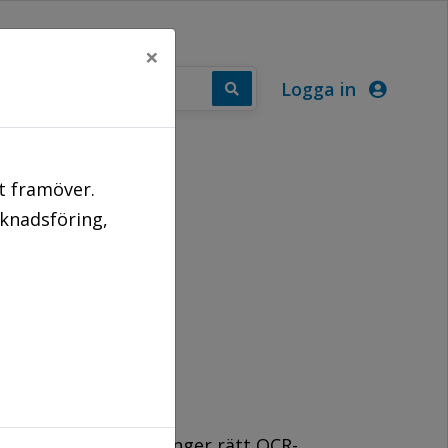
×
Logga in
PUNKTER
t framöver.
rknadsföring,
t månad, och att du anger rätt OCR-