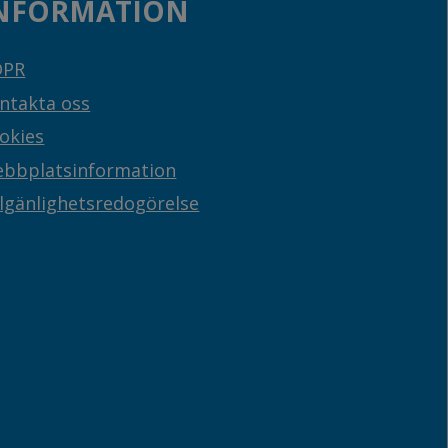
NFORMATION
DPR
ntakta oss
okies
bbplatsinformation
llgänlighetsredogörelse