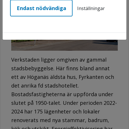
Endast nödvändiga
Inställningar
Verkstaden ligger omgiven av gammal
stadsbebyggelse. Här finns bland annat
ett av Höganäs äldsta hus, Fyrkanten och
det anrika fd stadshotellet.
Bostadsfastigheterna är uppförda under
slutet på 1950-talet. Under perioden 2022-
2024 har 175 lägenheter och lokaler
renoverats med nya stammar, badrum,
kök och ytskikt. Energieffektivisering har