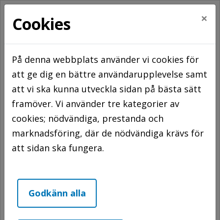
×
Cookies
På denna webbplats använder vi cookies för
att ge dig en bättre användarupplevelse samt
Hem
Att hyra hos oss
att vi ska kunna utveckla sidan på bästa sätt
Våra bostadsområden
Höganäs
Övre
framöver. Vi använder tre kategorier av
Verkstaden
cookies; nödvändiga, prestanda och
Verkstaden
marknadsföring, där de nödvändiga krävs för
att sidan ska fungera.
Godkänn alla